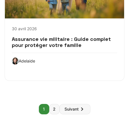
30 avril 2026
Assurance vie militaire : Guide complet
pour protéger votre famille
Adelaide
Pagination
1
2
Suivant
des
publications