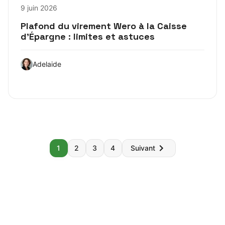
9 juin 2026
Plafond du virement Wero à la Caisse
d’Épargne : limites et astuces
Adelaide
Pagination
1
2
3
4
Suivant
des
publications