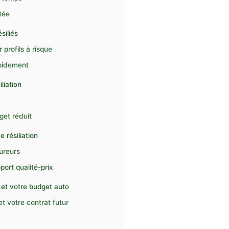
tée
siliés
profils à risque
apidement
liation
get réduit
 résiliation
ureurs
port qualité-prix
l et votre budget auto
t votre contrat futur