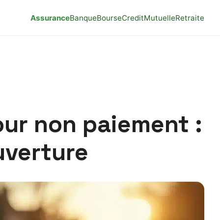
Assurance
Banque
Bourse
Credit
Mutuelle
Retraite
our non paiement :
uverture