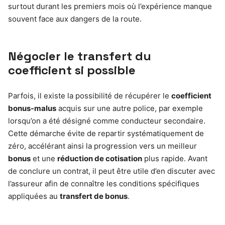
surtout durant les premiers mois où l’expérience manque
souvent face aux dangers de la route.
Négocier le transfert du
coefficient si possible
Parfois, il existe la possibilité de récupérer le
coefficient
bonus-malus
acquis sur une autre police, par exemple
lorsqu’on a été désigné comme conducteur secondaire.
Cette démarche évite de repartir systématiquement de
zéro, accélérant ainsi la progression vers un meilleur
bonus
et une
réduction de cotisation
plus rapide. Avant
de conclure un contrat, il peut être utile d’en discuter avec
l’assureur afin de connaître les conditions spécifiques
appliquées au
transfert de bonus
.