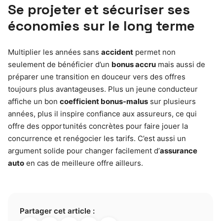
Se projeter et sécuriser ses
économies sur le long terme
Multiplier les années sans
accident
permet non
seulement de bénéficier d’un
bonus accru
mais aussi de
préparer une transition en douceur vers des offres
toujours plus avantageuses. Plus un jeune conducteur
affiche un bon
coefficient bonus-malus
sur plusieurs
années, plus il inspire confiance aux assureurs, ce qui
offre des opportunités concrètes pour faire jouer la
concurrence et renégocier les tarifs. C’est aussi un
argument solide pour changer facilement d’
assurance
auto
en cas de meilleure offre ailleurs.
Partager cet article :