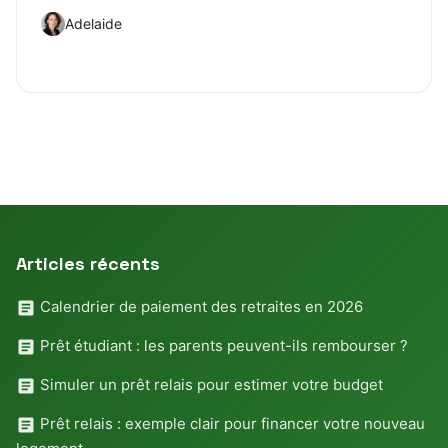
Adelaide
Articles récents
Calendrier de paiement des retraites en 2026
Prêt étudiant : les parents peuvent-ils rembourser ?
Simuler un prêt relais pour estimer votre budget
Prêt relais : exemple clair pour financer votre nouveau