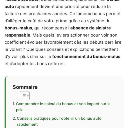
auto
rapidement devient une priorité pour réduire la
facture des prochaines années. Ce fameux bonus permet
d’alléger le coût de votre prime grâce au système du
bonus-malus
, qui récompense l’
absence de sinistre
responsable
. Mais quels leviers actionner pour voir son
coefficient évoluer favorablement dès les débuts derrière
le volant ? Quelques conseils et explications permettent
d’y voir plus clair sur le
fonctionnement du bonus-malus
et d’adopter les bons réflexes.
Sommaire
Comprendre le calcul du bonus et son impact sur le
prix
Conseils pratiques pour obtenir un bonus auto
rapidement