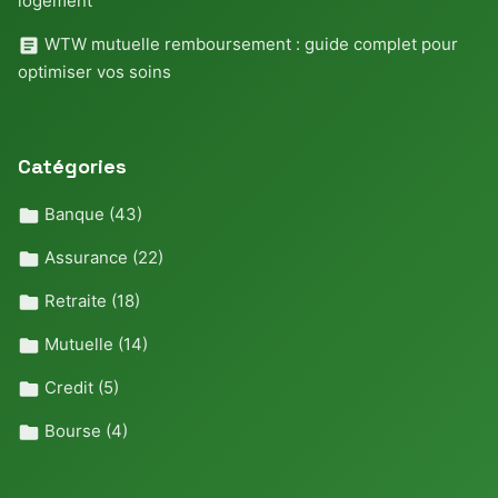
logement
WTW mutuelle remboursement : guide complet pour
optimiser vos soins
Catégories
Banque
(43)
Assurance
(22)
Retraite
(18)
Mutuelle
(14)
Credit
(5)
Bourse
(4)