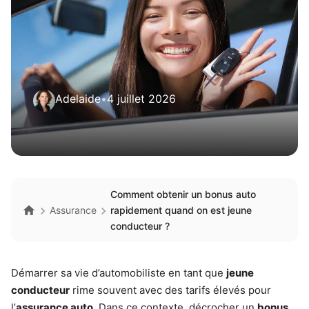
Adelaide
•
4 juillet 2026
Comment obtenir un bonus auto
Assurance
rapidement quand on est jeune
conducteur ?
Démarrer sa vie d’automobiliste en tant que
jeune
conducteur
rime souvent avec des tarifs élevés pour
l’
assurance auto
. Dans ce contexte, décrocher un
bonus