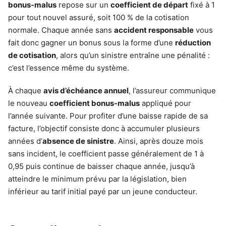
bonus-malus
repose sur un
coefficient de départ
fixé à 1
pour tout nouvel assuré, soit 100 % de la cotisation
normale. Chaque année sans
accident responsable
vous
fait donc gagner un bonus sous la forme d’une
réduction
de cotisation
, alors qu’un sinistre entraîne une pénalité :
c’est l’essence même du système.
À chaque
avis d’échéance annuel
, l’assureur communique
le nouveau
coefficient bonus-malus
appliqué pour
l’année suivante. Pour profiter d’une baisse rapide de sa
facture, l’objectif consiste donc à accumuler plusieurs
années d’
absence de sinistre
. Ainsi, après douze mois
sans incident, le coefficient passe généralement de 1 à
0,95 puis continue de baisser chaque année, jusqu’à
atteindre le minimum prévu par la législation, bien
inférieur au tarif initial payé par un jeune conducteur.