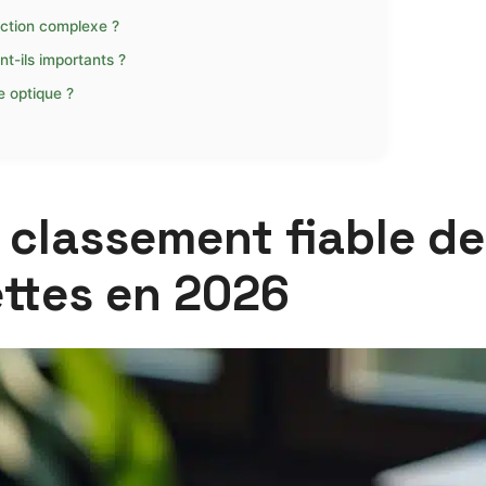
rection complexe ?
t-ils importants ?
e optique ?
classement fiable de
ettes en 2026