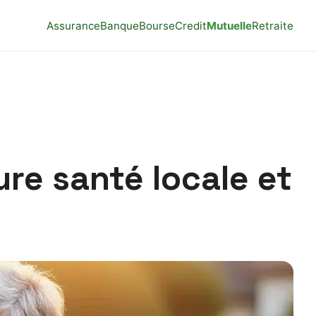
Assurance
Banque
Bourse
Credit
Mutuelle
Retraite
re santé locale et