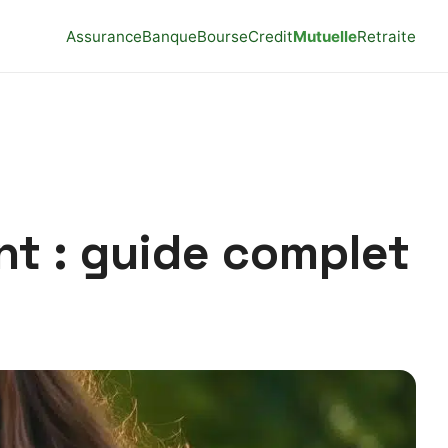
Assurance
Banque
Bourse
Credit
Mutuelle
Retraite
nt : guide complet