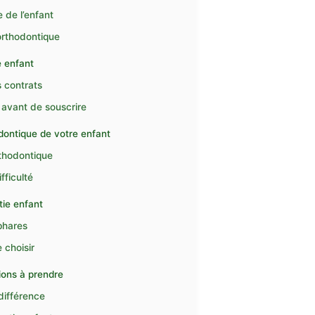
e de l’enfant
orthodontique
e enfant
s contrats
 avant de souscrire
dontique de votre enfant
rthodontique
fficulté
tie enfant
phares
 choisir
ions à prendre
différence