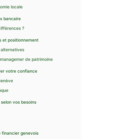
omie locale
ix bancaire
différences ?
s et positionnement
alternatives
 managemer de patrimoine
rer votre confiance
 Genève
nque
 selon vos besoins
 financier genevois