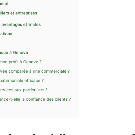
néral
iers et entreprises
 avantages et limites
national
anque à Genève
mon profil à Genève ?
rivée comparée à une commerciale ?
 patrimoniale efficace ?
rvices aux particuliers ?
ce-t-elle la confiance des clients ?