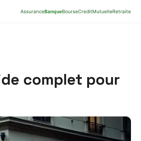
Assurance
Banque
Bourse
Credit
Mutuelle
Retraite
uide complet pour