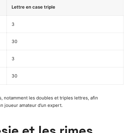
Lettre en case triple
3
30
3
30
 notamment les doubles et triples lettres, afin
un joueur amateur d’un expert.
ie et les rimes