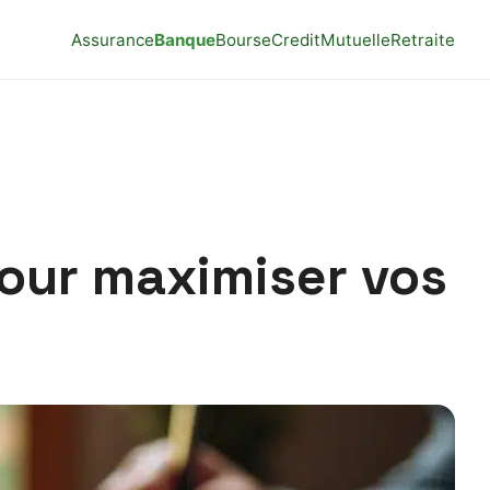
Assurance
Banque
Bourse
Credit
Mutuelle
Retraite
pour maximiser vos