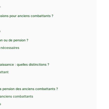
e
nsions pour anciens combattants ?
s
on ou de pension ?
s nécessaires
issance : quelles distinctions ?
attant
a pension des anciens combattants ?
s anciens combattants
s