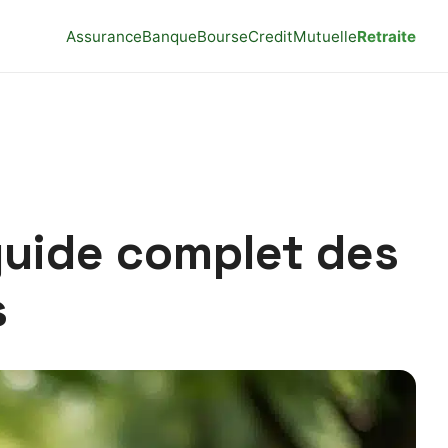
Assurance
Banque
Bourse
Credit
Mutuelle
Retraite
guide complet des
s